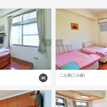
next
prev
二人房(二小床)