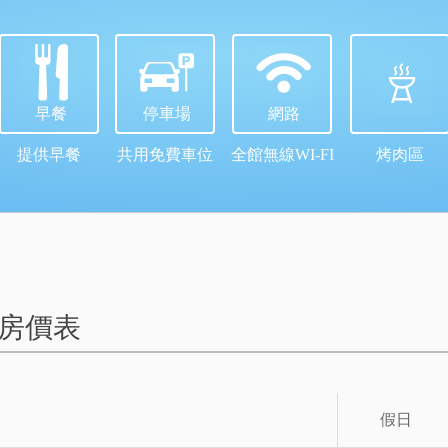
早餐
停車場
網路
提供早餐
共用免費車位
全館無線WI-FI
烤肉區
 房價表
假日